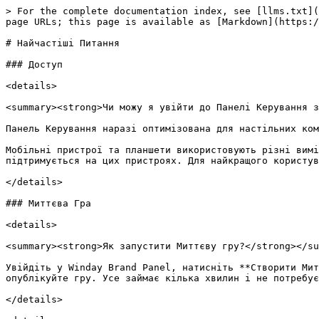
> For the complete documentation index, see [llms.txt](https://help.winday.co/llms.txt). Markdown versions of documentation pages are available by appending `.md` to page URLs; this page is available as [Markdown](https://help.winday.co/ua/pitannya-ta-video-instrukciyi/naichastishi-pitannya.md).

# Найчастіші Питання

### Доступ

<details>

<summary><strong>Чи можу я увійти до Панелі Керування з мобільних пристрою та планшета?</strong></summary>

Панель Керування наразі оптимізована для настільних комп’ютерів та ноутбуків, з мінімальною роздільною здатністю 1280 пікселів завширшки.

Мобільні пристрої та планшети використовують різні вимірювання роздільної здатності екрана (точки замість візуалізованих пікселів), тому Панель бренду не підтримується на цих пристроях. Для найкращого користувацького досвіду, будь ласка, відкрийте Панель бренду на настільному комп’ютері або ноутбуці.

</details>

### Миттєва Гра

<details>

<summary><strong>Як запустити Миттєву гру?</strong></summary>

Увійдіть у Winday Brand Panel, натисніть **Створити Миттєву Гру**, оберіть механіку гри, завантажте логотип, налаштуйте пропозицію та параметри винагороди — і опублікуйте гру. Усе займає кілька хвилин і не потребує кодування.

</details>

<details>

<summary><strong>Які типи винагород можна роздавати через гру?</strong></summary>

Коди знижок, промокоди, безкоштовна доставка, пакетні пропозиції або будь-які інші види винагород — навіть фізичні товари.

</details>

<details>

<summary><strong>Чи можна налаштувати дизайн гри під мій бренд?</strong></summary>

Так. Ви можете додати логотип, фонове зображення, фірмові кольори та тексти.

</details>

<details>

<summary><strong>Що робити, якщо мені не підходять наявні шаблони гри або дизайн?</strong></summary>

Зв’яжіться з нами будь-яким зручним способом. Ми можемо створити **індивідуальну тему гри**, **нову ігрову механіку** або реалізувати інші нестандартні рішення під ваші потреби.

</details>

<details>

<summary><strong>Де я можу опублікувати гру?</strong></summary>

Гру можна опублікувати за посиланням, вбудувати на сайт або у мобільний додаток, підключити до власного домену, поширити QR-код або опублікувати до Winday Club для органічного охоплення.

</details>

<details>

<summary><strong>Чи уповільнить веб-плагін Winday роботу мого веб-сайту?</strong></summary>

Веб-плагін Winday оптимізовано для мінімізації його впливу на продуктивність вашого веб-сайту. Однак, якщо у вас веб-сайт з високим трафіком, рекомендується проконсультуватися з нашою командою, щоб переконатися, що плагін зможе обробити таку кількість запитів.

</details>

<details>

<summary><strong>Де розміщується гра?</strong></summary>

Усі ігри розміщуються на серверах Winday. Вам не потрібно нічого налаштовувати чи розгортати з технічного боку.

</details>

<details>

<summary><strong>Скільки кодів знижок я можу згенерувати або завантажити на одну гру?</strong></summary>

Ви можете завантажити або згенерувати до 100 000 кодів знижок на одну миттєву гру.

</details>

<details>

<summary><strong>Якщо я згенерую коди знижок, як клієнти можуть використовувати їх на моєму веб-сайті?</strong></summary>

Під час створення миттєвої гри згенеруйте коди знижок, завантажте їх у свою CRM-систему, щоб синхронізувати список кодів між грою та вашим веб-сайтом. Ваші клієнти потім зможуть застос